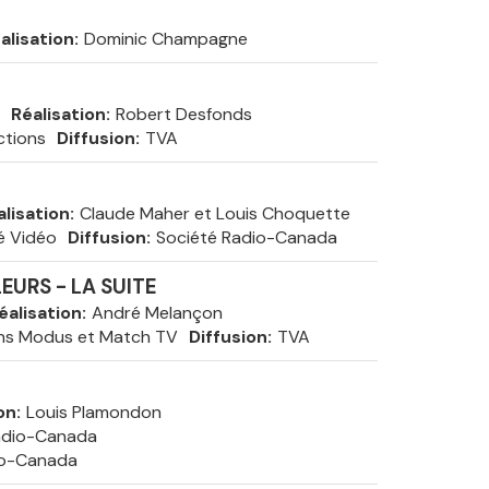
alisation
Dominic Champagne
Réalisation
Robert Desfonds
ctions
Diffusion
TVA
alisation
Claude Maher et Louis Choquette
é Vidéo
Diffusion
Société Radio-Canada
EURS - LA SUITE
éalisation
André Melançon
ns Modus et Match TV
Diffusion
TVA
on
Louis Plamondon
adio-Canada
io-Canada