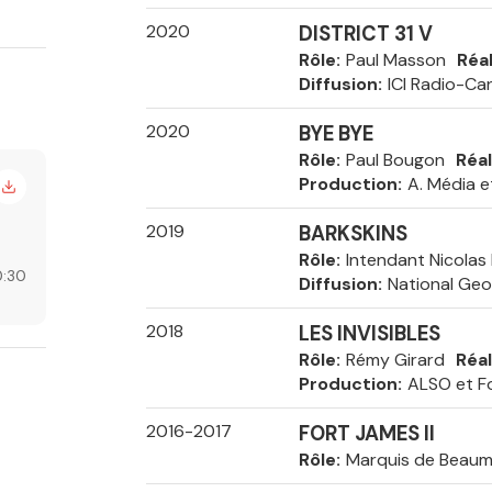
2020
DISTRICT 31 V
Rôle
Paul Masson
Réal
Diffusion
ICI Radio-Ca
2020
BYE BYE
Rôle
Paul Bougon
Réal
Production
A. Média 
2019
BARKSKINS
Rôle
Intendant Nicolas
:30
Diffusion
National Geo
2018
LES INVISIBLES
Rôle
Rémy Girard
Réal
Production
ALSO et F
2016-2017
FORT JAMES II
Rôle
Marquis de Beau