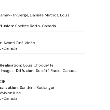
e
Lemay-Thivierge, Danielle Méthot, Louis
ffusion
Société Radio-Canada
n
Avanti Ciné Vidéo
io-Canada
Réalisation
Louis Choquette
n Images
Diffusion
Société Radio-Canada
CIE
éalisation
Sandrine Boulanger
vision II inc.
io-Canada