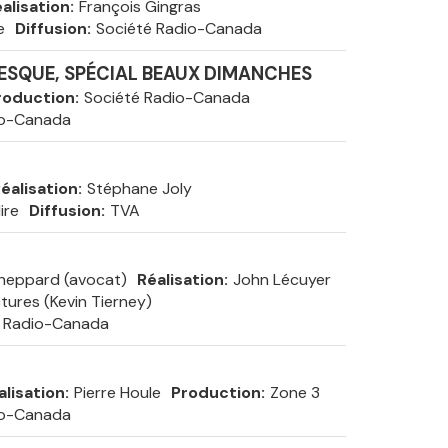
alisation
François Gingras
e
Diffusion
Société Radio-Canada
LESQUE, SPÉCIAL BEAUX DIMANCHES
roduction
Société Radio-Canada
io-Canada
éalisation
Stéphane Joly
ire
Diffusion
TVA
heppard (avocat)
Réalisation
John Lécuyer
ctures (Kevin Tierney)
é Radio-Canada
alisation
Pierre Houle
Production
Zone 3
io-Canada