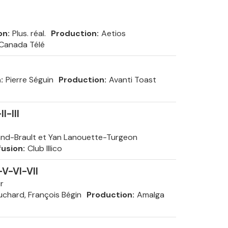
on
Plus. réal.
Production
Aetios
-Canada Télé
n
Pierre Séguin
Production
Avanti Toast
I-III
and-Brault et Yan Lanouette-Turgeon
fusion
Club Illico
-V-VI-VII
r
chard, François Bégin
Production
Amalga