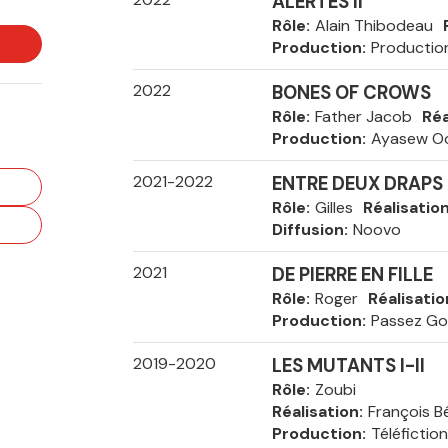
ALERTES II
Rôle
Alain Thibodeau
Production
Productio
2022
BONES OF CROWS
Rôle
Father Jacob
Réa
Production
Ayasew Oo
2021-2022
ENTRE DEUX DRAPS II
Rôle
Gilles
Réalisatio
Diffusion
Noovo
2021
DE PIERRE EN FILLE
Rôle
Roger
Réalisatio
Production
Passez Go
2019-2020
LES MUTANTS I-II
Rôle
Zoubi
Réalisation
François B
Production
Téléfiction