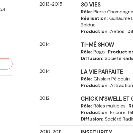
n
2013-2015
30 VIES
024
Rôle
Pierre Champagn
Réalisation
Guillaume 
Bolduc
Production
Aetios
Di
2014
TI-MÉ SHOW
Rôle
Pogo
Productio
Diffusion
Société Rad
2014
LA VIE PARFAITE
Rôle
Ghislain Péloquin
Production
Attractio
2012
CHICK N'SWELL ET 
Rôle
Rôles multiples
R
Production
Encore Télé
Diffusion
Société Rad
2010-2011
INSECURITY