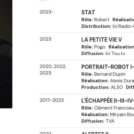
2023-
STAT
Rôle
Robert
Réalisati
Distribution
Ici Radio
2023
LA PETITE VIE V
Rôle
Pogo
Réalisatio
Diffusion
Ici Tou.tv
2020, 2022,
PORTRAIT-ROBOT I-I
2023
Rôle
Bernard Dupin
Réalisation
Alexis Dur
Production
ALSO
Dif
2017-2023
L'ÉCHAPPÉE II-III-IV
Rôle
Clément Francoeu
Réalisation
Miryam Bou
Diffusion
TVA
2022