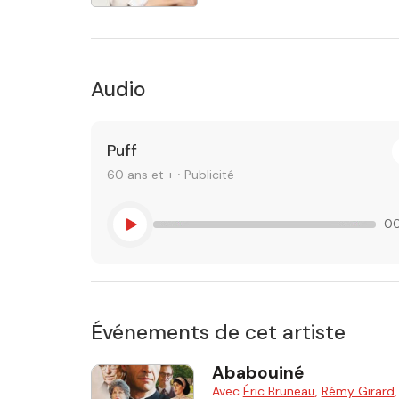
Audio
Puff
60 ans et + ⸱ Publicité
00
Événements de cet artiste
Ababouiné
Avec
Éric Bruneau
,
Rémy Girard
,