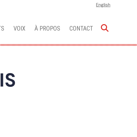
English
TS
VOIX
À PROPOS
CONTACT
IS