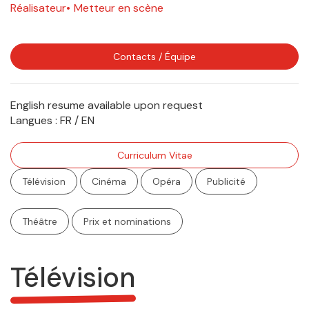
Réalisateur
Metteur en scène
Contacts / Équipe
English resume available upon request
Langues :
FR / EN
Curriculum Vitae
Télévision
Cinéma
Opéra
Publicité
Théâtre
Prix et nominations
Télévision