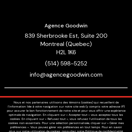
Agence Goodwin
839 Sherbrooke Est, Suite 200
Montreal (Quebec)
H2L 1K6
(514) 598-5252
info@agencegoodwin.com
Nos Talents
Nous et nos partenaires utilisons des témoins (cookies) qui recueillent de
Voix
l’information liée à votre navigation sur notre site web (y compris votre adresse IP)
pour assurer le bon fonctionnement de notre site et pour vous offrir une expérience
À Propos
optimale de navigation. En cliquant sur « Accepter tout » vous acceptez tous les
cookies. En cliquant sur « Refusez tout », vous refusez l’utilisation de tous les
Offres D'emplois
cookies non essentiels. Pour une sélection personnalisée, cliquer sur « Gérer mes
préférences ». Vous pouvez gérer vos préférences en tout temps. Pour en savoir
Politique de confidentialité
plus sur notre utilisation de cookies, consultez notre Politique de confidentialité.