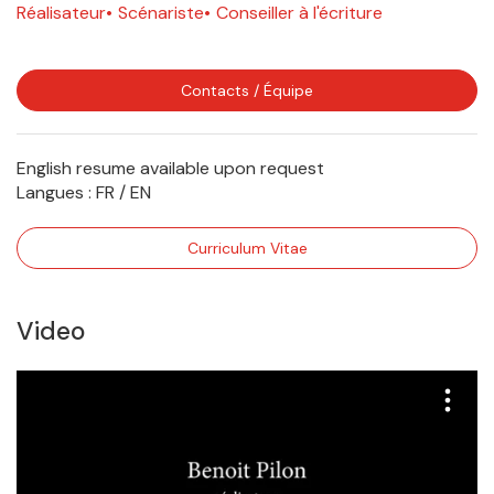
Réalisateur
Scénariste
Conseiller à l'écriture
Contacts / Équipe
English resume available upon request
Langues :
FR / EN
Curriculum Vitae
Video