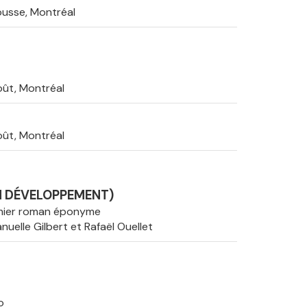
usse, Montréal
oût, Montréal
oût, Montréal
N DÉVELOPPEMENT)
mier roman éponyme
uelle Gilbert et Rafaël Ouellet
o