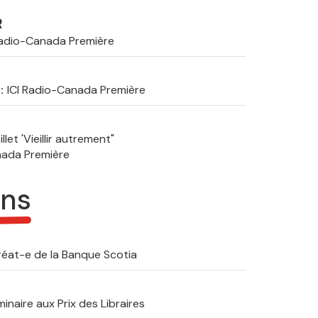
R
Radio-Canada Première
n
ICI Radio-Canada Première
let 'Vieillir autrement"
nada Première
ons
réat-e de la Banque Scotia
minaire aux Prix des Libraires