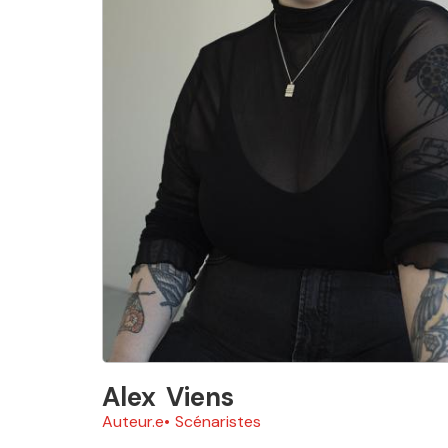
Alex
Viens
Auteur.e
Scénaristes