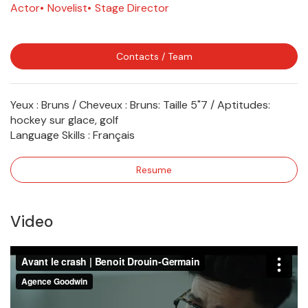
Actor
Novelist
Stage Director
Contacts / Team
Yeux : Bruns / Cheveux : Bruns: Taille 5"7 / Aptitudes:
hockey sur glace, golf
Language Skills :
Français
Resume
Video