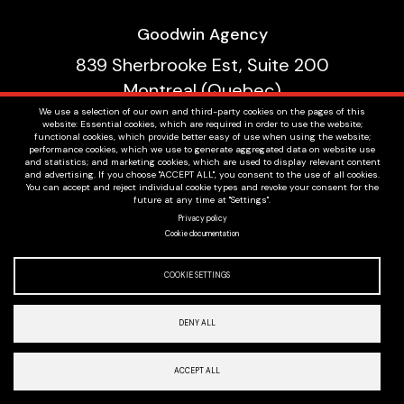
Goodwin Agency
839 Sherbrooke Est, Suite 200
Montreal (Quebec)
H2L 1K6
We use a selection of our own and third-party cookies on the pages of this
website: Essential cookies, which are required in order to use the website;
functional cookies, which provide better easy of use when using the website;
(514) 598-5252
performance cookies, which we use to generate aggregated data on website use
and statistics; and marketing cookies, which are used to display relevant content
and advertising. If you choose "ACCEPT ALL", you consent to the use of all cookies.
info@agencegoodwin.com
You can accept and reject individual cookie types and revoke your consent for the
future at any time at "Settings".
Privacy policy
Cookie documentation
Our talents
Voice-overs
COOKIE SETTINGS
About us
DENY ALL
Job offers
Privacy policy
ACCEPT ALL
Contact