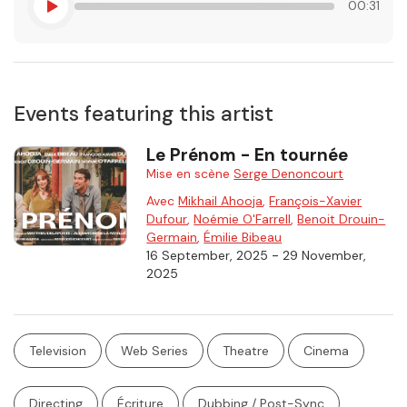
00:31
Events featuring this artist
Le Prénom - En tournée
Mise en scène
Serge Denoncourt
Avec
Mikhail Ahooja
,
François-Xavier
Dufour
,
Noémie O'Farrell
,
Benoit Drouin-
Germain
,
Émilie Bibeau
-
16 September, 2025
29 November,
2025
Television
Web Series
Theatre
Cinema
Directing
Écriture
Dubbing / Post-Sync