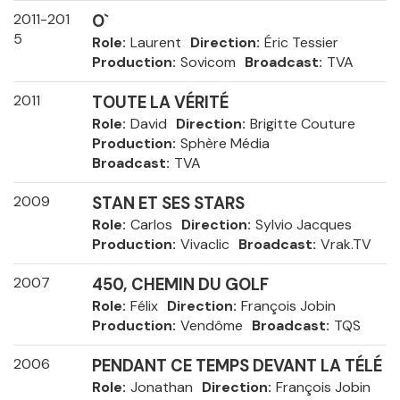
2011-201
O`
5
Role
Laurent
Direction
Éric Tessier
Production
Sovicom
Broadcast
TVA
2011
TOUTE LA VÉRITÉ
Role
David
Direction
Brigitte Couture
Production
Sphère Média
Broadcast
TVA
2009
STAN ET SES STARS
Role
Carlos
Direction
Sylvio Jacques
Production
Vivaclic
Broadcast
Vrak.TV
2007
450, CHEMIN DU GOLF
Role
Félix
Direction
François Jobin
Production
Vendôme
Broadcast
TQS
2006
PENDANT CE TEMPS DEVANT LA TÉLÉ
Role
Jonathan
Direction
François Jobin