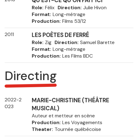
QU'EST-CE QU'ON FAIT ICI
Role
Félix
Direction
Julie Hivon
Format
Long-métrage
Production
Films 53/12
2011
LES POÈTES DE FERRÉ
Role
Zig
Direction
Samuel Barette
Format
Long-métrage
Production
Les Films BDC
Directing
2022-2
MARIE-CHRISTINE (THÉÂTRE
023
MUSICAL)
Auteur et metteur en scène
Production
Les Voyagements
Theater
Tournée québécoise