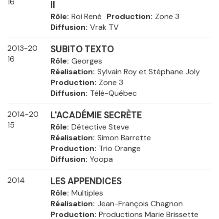
16
II
Rôle
Roi René
Production
Zone 3
Diffusion
Vrak TV
2013-20
SUBITO TEXTO
16
Rôle
Georges
Réalisation
Sylvain Roy et Stéphane Joly
Production
Zone 3
Diffusion
Télé-Québec
2014-20
L'ACADÉMIE SECRÈTE
15
Rôle
Détective Steve
Réalisation
Simon Barrette
Production
Trio Orange
Diffusion
Yoopa
2014
LES APPENDICES
Rôle
Multiples
Réalisation
Jean-François Chagnon
Production
Productions Marie Brissette