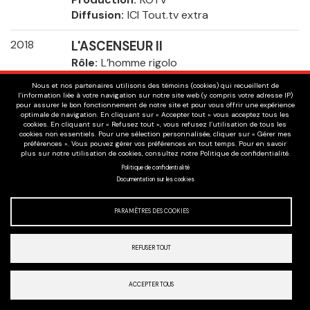
Diffusion
ICI Tout.tv extra
2018
L'ASCENSEUR II
Rôle
L’homme rigolo
Réalisation
Mathieu Handfield
Nous et nos partenaires utilisons des témoins (cookies) qui recueillent de
Production
Casablanca
l’information liée à votre navigation sur notre site web (y compris votre adresse IP)
pour assurer le bon fonctionnement de notre site et pour vous offrir une expérience
Diffusion
ICI Tout.tv
optimale de navigation. En cliquant sur « Accepter tout » vous acceptez tous les
cookies. En cliquant sur « Refusez tout », vous refusez l’utilisation de tous les
cookies non essentiels. Pour une sélection personnalisée, cliquer sur « Gérer mes
2016
BARMAN
préférences ». Vous pouvez gérer vos préférences en tout temps. Pour en savoir
Rôle
Lui-même
plus sur notre utilisation de cookies, consultez notre Politique de confidentialité.
Politique de confidentialité
Réalisation
Sébastien Gagné
Documentation sur les cookies
Production
Attraction Images
Diffusion
ICI Tout.tv
PARAMÈTRES DES COOKIES
2010
EN AUDITION AVEC SIMON
Rôle
Lui-même
REFUSER TOUT
Réalisation
Simon-Olivier Fecteau
Production
A Media Productions
ACCEPTER TOUS
Diffusion
ICI Tout.tv