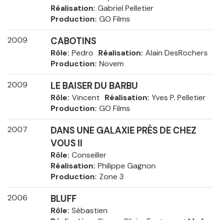
Réalisation
Gabriel Pelletier
Production
GO Films
2009
CABOTINS
Rôle
Pedro
Réalisation
Alain DesRochers
Production
Novem
2009
LE BAISER DU BARBU
Rôle
Vincent
Réalisation
Yves P. Pelletier
Production
GO Films
2007
DANS UNE GALAXIE PRÈS DE CHEZ
VOUS II
Rôle
Conseiller
Réalisation
Philippe Gagnon
Production
Zone 3
2006
BLUFF
Rôle
Sébastien