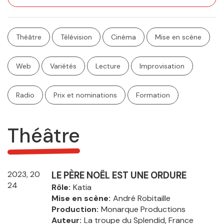
Théâtre
Télévision
Cinéma
Mise en scène
Web
Variétés
Lecture
Improvisation
Radio
Prix et nominations
Formation
Théâtre
2023, 20
LE PÈRE NOËL EST UNE ORDURE
24
Rôle
Katia
Mise en scène
André Robitaille
Production
Monarque Productions
Auteur
La troupe du Splendid, France