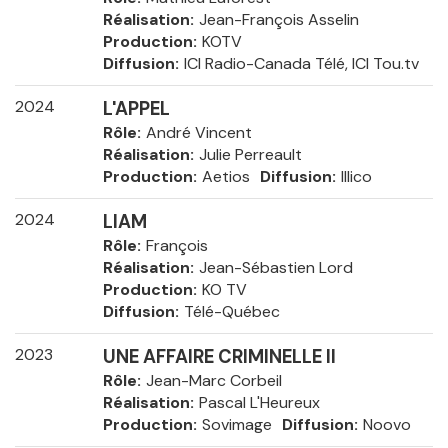
Réalisation
Jean-François Asselin
Production
KOTV
Diffusion
ICI Radio-Canada Télé, ICI Tou.tv
2024
L'APPEL
Rôle
André Vincent
Réalisation
Julie Perreault
Production
Aetios
Diffusion
Illico
2024
LIAM
Rôle
François
Réalisation
Jean-Sébastien Lord
Production
KO TV
Diffusion
Télé-Québec
2023
UNE AFFAIRE CRIMINELLE II
Rôle
Jean-Marc Corbeil
Réalisation
Pascal L'Heureux
Production
Sovimage
Diffusion
Noovo