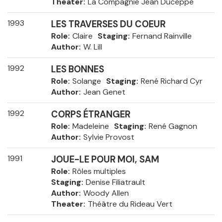
Theater
La Compagnie Jean Duceppe
1993
LES TRAVERSES DU COEUR
Role
Claire
Staging
Fernand Rainville
Author
W. Lill
1992
LES BONNES
Role
Solange
Staging
René Richard Cyr
Author
Jean Genet
1992
CORPS ÉTRANGER
Role
Madeleine
Staging
René Gagnon
Author
Sylvie Provost
1991
JOUE-LE POUR MOI, SAM
Role
Rôles multiples
Staging
Denise Filiatrault
Author
Woody Allen
Theater
Théâtre du Rideau Vert