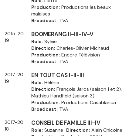
Role
Liette
Production
Productions les beaux
malaises
Broadcast
TVA
2015-20
BOOMERANG II-III-IV-V
19
Role
Sylvie
Direction
Charles-Olivier Michaud
Production
Encore Télévision
Broadcast
TVA
2017-20
EN TOUT CAS I-II-III
19
Role
Hélène
Direction
François Jaros (saison 1 et 2),
Mathieu Handfield (saison 3)
Production
Productions Casablanca
Broadcast
TVA
2017-20
CONSEIL DE FAMILLE III-IV
18
Role
Suzanne
Direction
Alain Chicoine