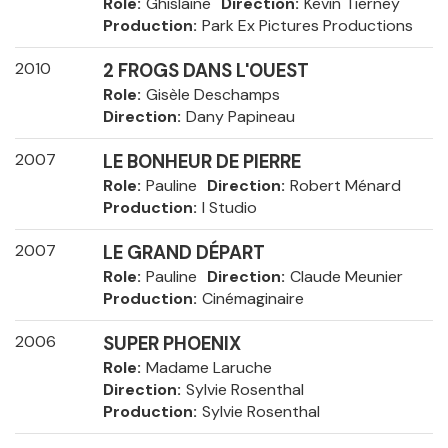
Role
Ghislaine
Direction
Kevin Tierney
Production
Park Ex Pictures Productions
2010
2 FROGS DANS L'OUEST
Role
Gisèle Deschamps
Direction
Dany Papineau
2007
LE BONHEUR DE PIERRE
Role
Pauline
Direction
Robert Ménard
Production
I Studio
2007
LE GRAND DÉPART
Role
Pauline
Direction
Claude Meunier
Production
Cinémaginaire
2006
SUPER PHOENIX
Role
Madame Laruche
Direction
Sylvie Rosenthal
Production
Sylvie Rosenthal