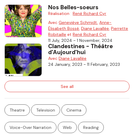
Nos Belles-soeurs
Réalisation :
René Richard Cyr
Avec
Geneviève Schmidt
,
Anne-
Élisabeth Bossé
,
Diane Lavallée
,
Pierrette
Robitaille
et
René Richard Cyr
-
11 July, 2024
1 November, 2024
Clandestines - Théâtre
d'Aujourd'hui
Avec
Diane Lavallée
-
24 January, 2023
11 February, 2023
See all
Theatre
Television
Cinema
Voice-Over Narration
Web
Reading