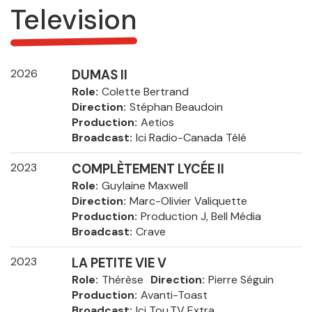
Television
2026
DUMAS II
Role
Colette Bertrand
Direction
Stéphan Beaudoin
Production
Aetios
Broadcast
Ici Radio-Canada Télé
2023
COMPLÈTEMENT LYCÉE II
Role
Guylaine Maxwell
Direction
Marc-Olivier Valiquette
Production
Production J, Bell Média
Broadcast
Crave
2023
LA PETITE VIE V
Role
Thérèse
Direction
Pierre Séguin
Production
Avanti-Toast
Broadcast
Ici Tou.TV Extra