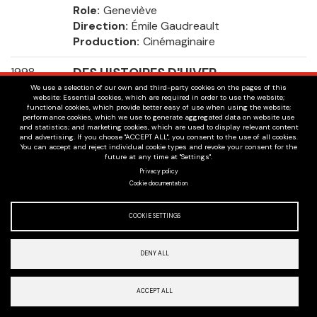
Role
Geneviève
Direction
Émile Gaudreault
Production
Cinémaginaire
1998
DES HISTOIRES D'HIVER
Role
Jacqueline Roy
We use a selection of our own and third-party cookies on the pages of this
website: Essential cookies, which are required in order to use the website;
Direction
François Bouvier
functional cookies, which provide better easy of use when using the website;
performance cookies, which we use to generate aggregated data on website use
Production
Aska Films
and statistics; and marketing cookies, which are used to display relevant content
and advertising. If you choose "ACCEPT ALL", you consent to the use of all cookies.
You can accept and reject individual cookie types and revoke your consent for the
1995
KARMINA
future at any time at "Settings".
Role
Linda Chabot
Privacy policy
Direction
Gabriel Pelletier
Cookie documentation
Production
Lux Films
COOKIE SETTINGS
Voice-Over Narration
DENY ALL
ACCEPT ALL
2018
PAUL DANS LE NORD