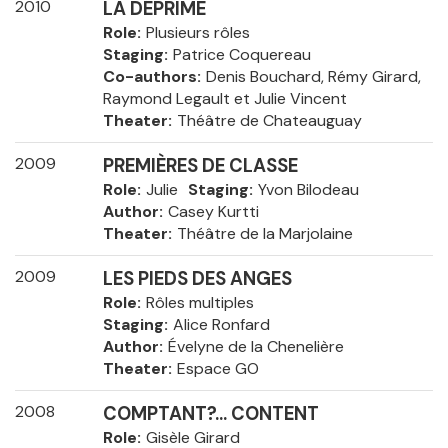
2010
LA DÉPRIME
Role
Plusieurs rôles
Staging
Patrice Coquereau
Co-authors
Denis Bouchard, Rémy Girard,
Raymond Legault et Julie Vincent
Theater
Théâtre de Chateauguay
2009
PREMIÈRES DE CLASSE
Role
Julie
Staging
Yvon Bilodeau
Author
Casey Kurtti
Theater
Théâtre de la Marjolaine
2009
LES PIEDS DES ANGES
Role
Rôles multiples
Staging
Alice Ronfard
Author
Évelyne de la Chenelière
Theater
Espace GO
2008
COMPTANT?... CONTENT
Role
Gisèle Girard