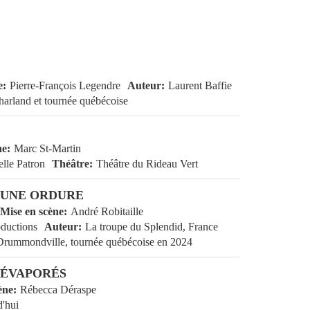
e
Pierre-François Legendre
Auteur
Laurent Baffie
arland et tournée québécoise
ne
Marc St-Martin
lle Patron
Théâtre
Théâtre du Rideau Vert
 UNE ORDURE
Mise en scène
André Robitaille
ductions
Auteur
La troupe du Splendid, France
 Drummondville, tournée québécoise en 2024
 ÉVAPORÉS
ène
Rébecca Déraspe
d'hui