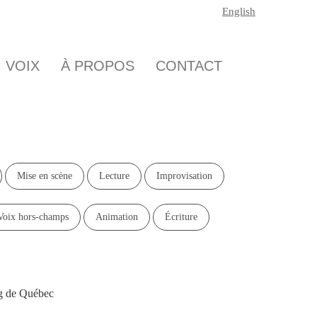
English
NTS
VOIX
À PROPOS
CONTACT
Mise en scène
Lecture
Improvisation
Voix hors-champs
Animation
Écriture
g de Québec