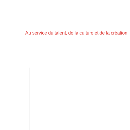
Aller
au
contenu
principal
Au service du talent, de la culture et de la création