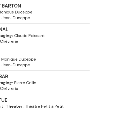
LY BARTON
onique Duceppe
e Jean-Duceppe
NAL
taging
Claude Poissant
 Chèvrerie
Monique Duceppe
e Jean-Duceppe
BAR
taging
Pierre Collin
 Chèvrerie
TUE
nt
Theater
Théâtre Petit à Petit