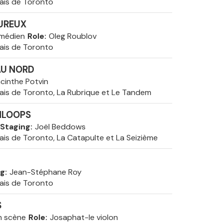
ais de Toronto
EUREUX
omédien
Role
Oleg Roublov
ais de Toronto
AU NORD
cinthe Potvin
ais de Toronto, La Rubrique et Le Tandem
MLOOPS
Staging
Joël Beddows
ais de Toronto, La Catapulte et La Seizième
ng
Jean-Stéphane Roy
ais de Toronto
S
n scène
Role
Josaphat-le violon