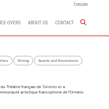
Français
ICE-OVERS
ABOUT US
CONTACT
thers
Writing
Awards and Nominations
ue du Théâtre français de Toronto et a
communauté artistique francophone de l’Ontario.