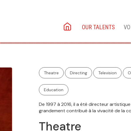
Main
OUR TALENTS
VO
navigation
Theatre
Directing
Television
O
Education
De 1997 à 2016, il a été directeur artistiq
grandement contribué à la vivacité de la 
Theatre