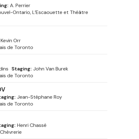
ing
A. Perrier
uvel-Ontario, L’Escaouette et Théâtre
Kevin Orr
ais de Toronto
C
dins
Staging
John Van Burek
ais de Toronto
OV
taging
Jean-Stéphane Roy
ais de Toronto
taging
Henri Chassé
 Chèvrerie