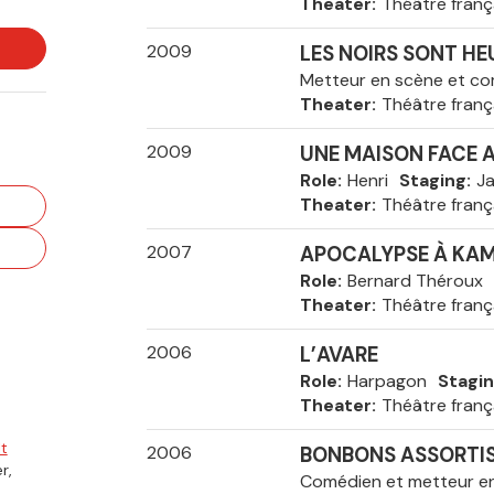
Theater
Théâtre franç
2009
LES NOIRS SONT H
Metteur en scène et c
Theater
Théâtre franç
2009
UNE MAISON FACE 
Role
Henri
Staging
Ja
Theater
Théâtre franç
2007
APOCALYPSE À KA
Role
Bernard Théroux
Theater
Théâtre franç
2006
L’AVARE
Role
Harpagon
Stagi
Theater
Théâtre franç
t
2006
BONBONS ASSORTI
r,
Comédien et metteur e