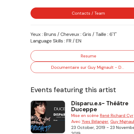
Contacts / Team
Yeux : Bruns / Cheveux : Gris / Taille : 6'1''
Language Skills :
FR / EN
Resume
Documentaire sur Guy Mignault - De Toronto à Montréal
Events featuring this artist
Disparu.e.s- Théâtre
Duceppe
Mise en scène
René Richard Cyr
Avec
Yves Bélanger
,
Guy Mignaul
-
23 October, 2019
23 Novembe
2019