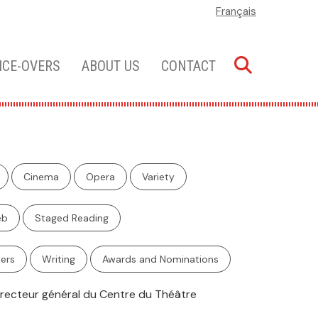
Français
ICE-OVERS
ABOUT US
CONTACT
Cinema
Opera
Variety
eb
Staged Reading
ers
Writing
Awards and Nominations
irecteur général du Centre du Théâtre