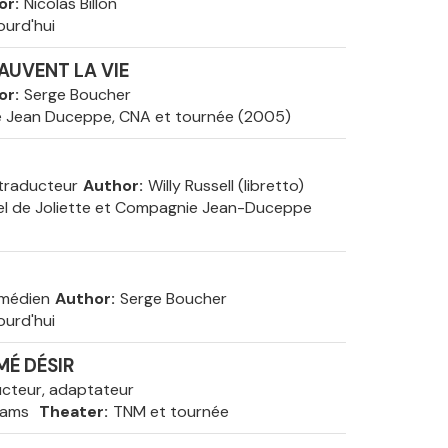
or
Nicolas Billon
ourd'hui
AUVENT LA VIE
or
Serge Boucher
 Jean Duceppe, CNA et tournée (2005)
traducteur
Author
Willy Russell (libretto)
el de Joliette et Compagnie Jean-Duceppe
omédien
Author
Serge Boucher
ourd'hui
É DÉSIR
ucteur, adaptateur
iams
Theater
TNM et tournée