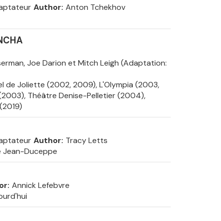
aptateur
Author
Anton Tchekhov
ANCHA
erman, Joe Darion et Mitch Leigh (Adaptation:
el de Joliette (2002, 2009), L'Olympia (2003,
2003), Théâtre Denise-Pelletier (2004),
(2019)
aptateur
Author
Tracy Letts
e Jean-Duceppe
or
Annick Lefebvre
ourd'hui