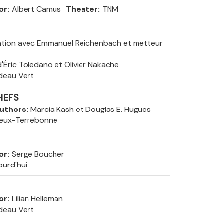
or
Albert Camus
Theater
TNM
tation avec Emmanuel Reichenbach et metteur
 d'Éric Toledano et Olivier Nakache
deau Vert
HEFS
uthors
Marcia Kash et Douglas E. Hugues
ieux-Terrebonne
or
Serge Boucher
ourd'hui
or
Lilian Helleman
deau Vert