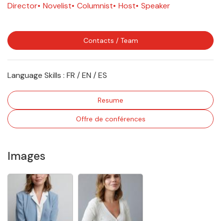
Director
Novelist
Columnist
Host
Speaker
Contacts / Team
Language Skills :
FR / EN / ES
Resume
Offre de conférences
Images