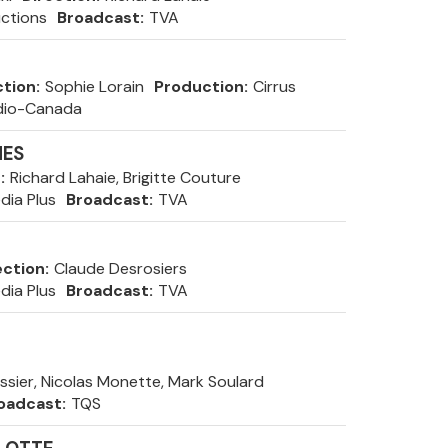
ctions
Broadcast
TVA
ction
Sophie Lorain
Production
Cirrus
dio-Canada
MES
n
Richard Lahaie, Brigitte Couture
dia Plus
Broadcast
TVA
ection
Claude Desrosiers
dia Plus
Broadcast
TVA
essier, Nicolas Monette, Mark Soulard
oadcast
TQS