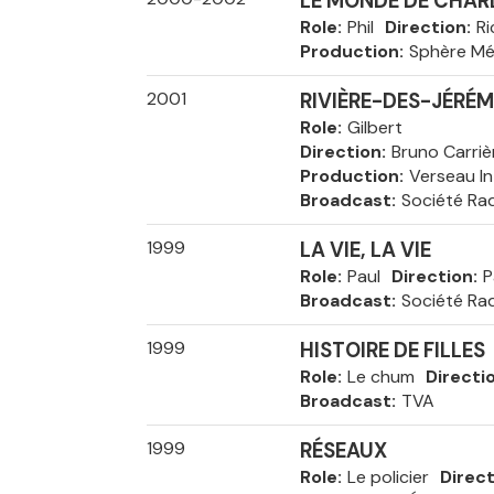
LE MONDE DE CHAR
Role
Phil
Direction
Ri
Production
Sphère Mé
2001
RIVIÈRE-DES-JÉRÉM
Role
Gilbert
Direction
Bruno Carriè
Production
Verseau In
Broadcast
Société Ra
1999
LA VIE, LA VIE
Role
Paul
Direction
P
Broadcast
Société Ra
1999
HISTOIRE DE FILLES
Role
Le chum
Directi
Broadcast
TVA
1999
RÉSEAUX
Role
Le policier
Direc