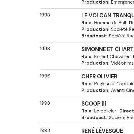
Production
Émergenc
1998
LE VOLCAN TRANQU
Role
Homme de Bull
Di
Production
Société R
Broadcast
Société Ra
1998
SIMONNE ET CHAR
Role
Ernest Chevalier
Production
Vidéofilms
1996
CHER OLIVIER
Role
Régisseur Capitai
Production
Avanti Cin
1993
SCOOP III
Role
Le policier
Direc
Broadcast
Société Ra
1993
RENÉ LÉVESQUE