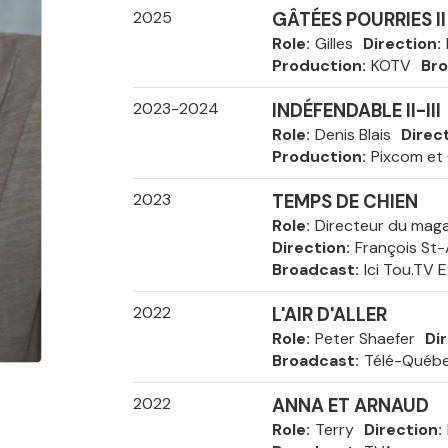
2025
GÂTÉES POURRIES II
Role
Gilles
Direction
Production
KOTV
Br
2023-2024
INDÉFENDABLE II-III
Role
Denis Blais
Direc
Production
Pixcom et
2023
TEMPS DE CHIEN
Role
Directeur du maga
Direction
François St
Broadcast
Ici Tou.TV 
2022
L'AIR D'ALLER
Role
Peter Shaefer
Di
Broadcast
Télé-Québ
2022
ANNA ET ARNAUD
Role
Terry
Direction