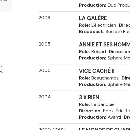
Production
Duo Produ
2008
LA GALÈRE
Role
L'électricien
Dire
Broadcast
Société Ra
2005
ANNIE ET SES HOM
Role
Roland
Directio
Production
Sphère Mé
t
2005
VICE CACHÉ II
r,
Role
Beauchamps
Dir
Production
Sphère Mé
2004
3 X RIEN
Role
Le banquier
Direction
Podz, Éric T
Production
Avanti
Br
2000-2002