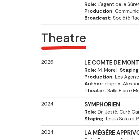
Role
L'agent de la Sûre
Production
Communica
Broadcast
Société Ra
Theatre
2026
LE COMTE DE MONT
Role
M. Morel
Staging
Production
Les Agent
Author
d'après Alexa
Theater
Salle Pierre M
2024
SYMPHORIEN
Role
Dr. Jetté, Curé G
Staging
Louis Saïa et P
2024
LA MÉGÈRE APPRIVO