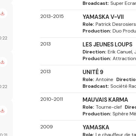
Broadcast
Super Ecra
2013-2015
YAMASKA V-VII
Role
Patrick Desrosiers
Production
Duo Produ
0:22
2013
LES JEUNES LOUPS
Direction
Erik Canuel,
Production
Attractio
2013
UNITÉ 9
Role
Antoine
Directi
Broadcast
Société Ra
0:22
2010-2011
MAUVAIS KARMA
Role
Tourne-clef
Dire
Production
Sphère Mé
2009
YAMASKA
Role
Le chauffeur de ta
0:21