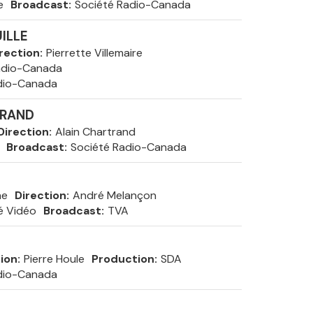
e
Broadcast
Société Radio-Canada
ILLE
rection
Pierrette Villemaire
adio-Canada
dio-Canada
TRAND
Direction
Alain Chartrand
Broadcast
Société Radio-Canada
ne
Direction
André Melançon
é Vidéo
Broadcast
TVA
tion
Pierre Houle
Production
SDA
dio-Canada