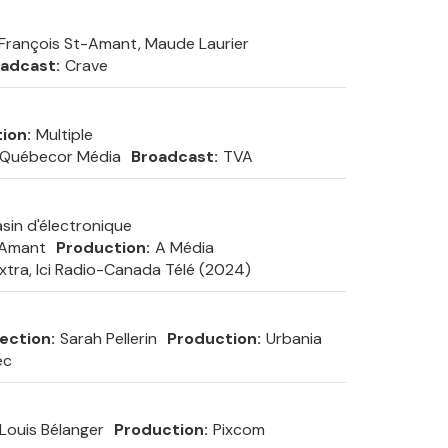
François St-Amant, Maude Laurier
oadcast
Crave
tion
Multiple
 Québecor Média
Broadcast
TVA
sin d'électronique
-Amant
Production
A Média
Extra, Ici Radio-Canada Télé (2024)
rection
Sarah Pellerin
Production
Urbania
ec
Louis Bélanger
Production
Pixcom