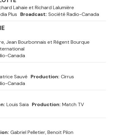
LOTTE
chard Lahaie et Richard Lalumière
dia Plus
Broadcast
Société Radio-Canada
IE
re, Jean Bourbonnais et Régent Bourque
ternational
dio-Canada
atrice Sauvé
Production
Cirrus
dio-Canada
on
Louis Saïa
Production
Match TV
tion
Gabriel Pelletier, Benoit Pilon