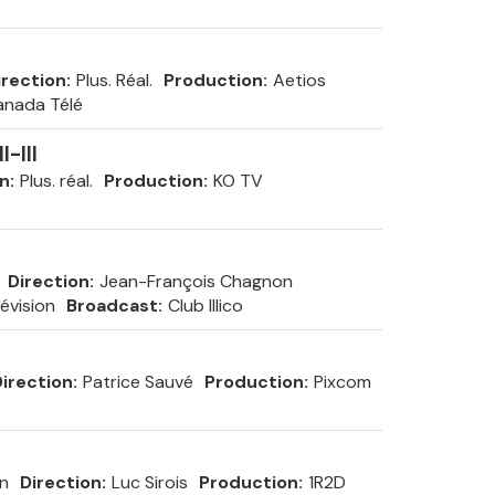
irection
Plus. Réal.
Production
Aetios
anada Télé
-III
on
Plus. réal.
Production
KO TV
Direction
Jean-François Chagnon
évision
Broadcast
Club Illico
irection
Patrice Sauvé
Production
Pixcom
in
Direction
Luc Sirois
Production
1R2D