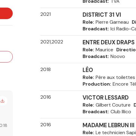
Broadcast
TVA
2021
DISTRICT 31 VI
Role
Pierre Garneau
D
Broadcast
Ici Radio-C
2021,2022
ENTRE DEUX DRAPS II
Role
Maurice
Directi
Broadcast
Noovo
2018
LÉO
Role
Père aux toilettes
Production
Encore Tél
2016
VICTOR LESSARD
Role
Gilbert Couture
D
Broadcast
Club Illico
2016
MADAME LEBRUN III
0:18
Role
Le technicien Sap