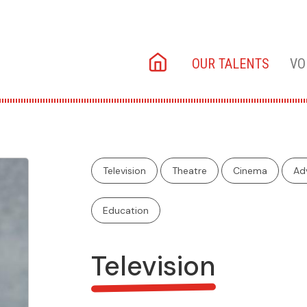
Main
OUR TALENTS
VO
navigation
Television
Theatre
Cinema
Adv
Education
Television