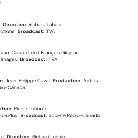
n
Direction
Richard Lahaie
ctions
Broadcast
TVA
 Jean-Claude Lord, François Gingras
n Images
Broadcast
TVA
on
Jean-Philippe Duval
Production
Aetios
dio-Canada
ction
Pierre Théorêt
dia Plus
Broadcast
Société Radio-Canada
xi
Direction
Richard Lahaie