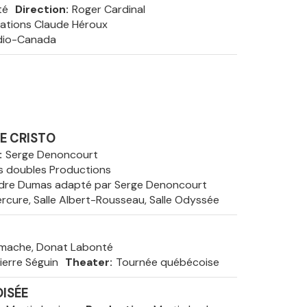
té
Direction
Roger Cardinal
tions Claude Héroux
dio-Canada
E CRISTO
Serge Denoncourt
s doubles Productions
ndre Dumas adapté par Serge Denoncourt
ercure, Salle Albert-Rousseau, Salle Odyssée
amache, Donat Labonté
ierre Séguin
Theater
Tournée québécoise
ISÉE