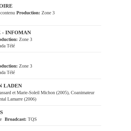
IRE
ur au contenu
Production
Zone 3
- INFOMAN
r
Production
Zone 3
Canada Télé
r
Production
Zone 3
Canada Télé
 LADEN
 Brassard et Marie-Soleil Michon (2005),
e Brassard et Chantal Lamarre (2006)
ES
taire
Broadcast
TQS