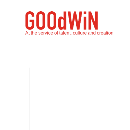
Skip
to
main
content
At the service of talent, culture and creation