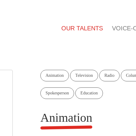
Main
OUR TALENTS
V
navigation
Animation
Television
Radio
Co
Spokesperson
Education
Animation