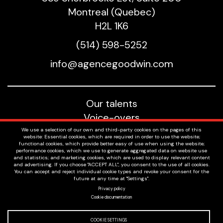
Montreal (Quebec)
H2L 1K6
(514) 598-5252
info@agencegoodwin.com
Our talents
Voice-overs
About us
We use a selection of our own and third-party cookies on the pages of this
website: Essential cookies, which are required in order to use the website;
Job offers
functional cookies, which provide better easy of use when using the website;
performance cookies, which we use to generate aggregated data on website use
Privacy policy
and statistics; and marketing cookies, which are used to display relevant content
and advertising. If you choose "ACCEPT ALL", you consent to the use of all cookies.
Contact
You can accept and reject individual cookie types and revoke your consent for the
future at any time at "Settings".
Privacy policy
Cookie documentation
Facebook
twitter
Instagram
COOKIE SETTINGS