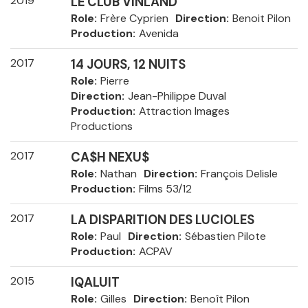
2019
LE CLUB VINLAND
Role
Frère Cyprien
Direction
Benoit Pilon
Production
Avenida
2017
14 JOURS, 12 NUITS
Role
Pierre
Direction
Jean-Philippe Duval
Production
Attraction Images
Productions
2017
CA$H NEXU$
Role
Nathan
Direction
François Delisle
Production
Films 53/12
2017
LA DISPARITION DES LUCIOLES
Role
Paul
Direction
Sébastien Pilote
Production
ACPAV
2015
IQALUIT
Role
Gilles
Direction
Benoît Pilon