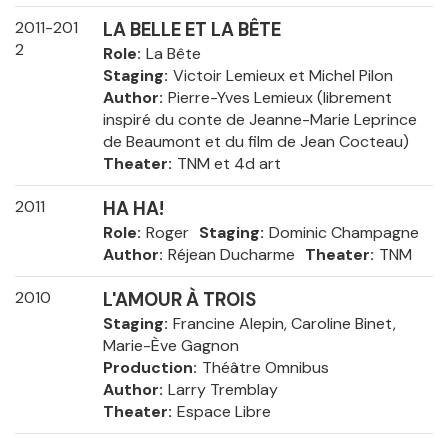
2011-201
LA BELLE ET LA BÊTE
2
Role
La Bête
Staging
Victoir Lemieux et Michel Pilon
Author
Pierre-Yves Lemieux (librement
inspiré du conte de Jeanne-Marie Leprince
de Beaumont et du film de Jean Cocteau)
Theater
TNM et 4d art
2011
HA HA!
Role
Roger
Staging
Dominic Champagne
Author
Réjean Ducharme
Theater
TNM
2010
L'AMOUR À TROIS
Staging
Francine Alepin, Caroline Binet,
Marie-Ève Gagnon
Production
Théâtre Omnibus
Author
Larry Tremblay
Theater
Espace Libre