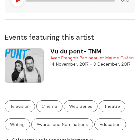
Events featuring this artist
Vu du pont- TNM
Avec
François Papineau
et
Maude Guérin
-
14 November, 2017
9 December, 2017
Television
Cinema
Web Series
Theatre
Writing
Awards and Nominations
Education