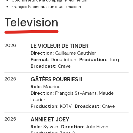
Cofondateur de la compagnie Momentum.
François Papineau a un studio maison.
Television
2026
LE VIOLEUR DE TINDER
Direction
Guillaume Gauthier
Format
Docufiction
Production
Torq
Broadcast
Crave
2025
GÂTÉES POURRIES II
Role
Maurice
Direction
François St-Amant, Maude
Laurier
Production
KOTV
Broadcast
Crave
2025
ANNIE ET JOEY
Role
Sylvain
Direction
Julie Hivon