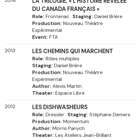
2014
LA TRILOGIE, « L'HISTOIRE RÉVÉLÉE
DU CANADA FRANÇAIS »
Role
Frontenac
Staging
Daniel Brière
Production
Nouveau Théâtre
Expérimental
Event
FTA
2013
LES CHEMINS QUI MARCHENT
Role
Rôles multiples
Staging
Daniel Brière
Production
Nouveau Théâtre
Expérimental
Author
Alexis Martin
Theater
Espace Libre
2012
LES DISHWASHEURS
Role
Dressler
Staging
Stéphane Demers
Production
Momentum
Author
Morris Panych
Theater
Les Ateliers Jean-Brillant