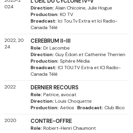
2023-2
L'OEIL DU CYCLONE IV-V
024
Direction
Alain Chicoine, Julie Hogue
Production
KO TV
Broadcast
Ici Tou.Tv Extra et Ici Radio-
Canada Télé
2022, 20
CEREBRUM II-III
24
Role
Dr Lacombe
Direction
Guy Édoin et Catherine Therrien
Production
Sphère Média
Broadcast
ICI TOU.TV Extra et ICI Radio-
Canada Télé
2022
DERNIER RECOURS
Role
Patrice, avocat
Direction
Louis Choquette
Production
Aetios
Broadcast
Club Illico
2020
CONTRE-OFFRE
Role
Robert-Henri Chaumont