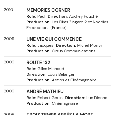
2010
MEMORIES CORNER
Role
Paul
Direction
Audrey Fouché
Production
Les Films Zingaro 2 et Noodles
Productions (France)
2009
UNE VIE QUI COMMENCE
Role
Jacques
Direction
Michel Monty
Production
Cirrus Communications
2009
ROUTE 132
Role
Gilles Michaud
Direction
Louis Bélanger
Production
Aetios et Cinémaginaire
2009
ANDRÉ MATHIEU
Role
Robert Gouin
Direction
Luc Dionne
Production
Cinémaginaire
2009
TROIS TEMPS APRÈS LA MORT