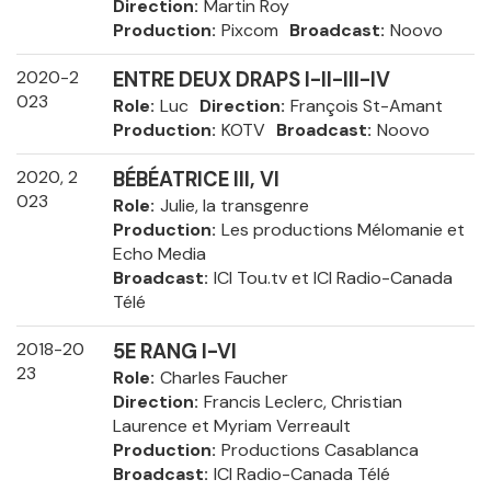
Direction
Martin Roy
Production
Pixcom
Broadcast
Noovo
2020-2
ENTRE DEUX DRAPS I-II-III-IV
023
Role
Luc
Direction
François St-Amant
Production
KOTV
Broadcast
Noovo
2020, 2
BÉBÉATRICE III, VI
023
Role
Julie, la transgenre
Production
Les productions Mélomanie et
Echo Media
Broadcast
ICI Tou.tv et ICI Radio-Canada
Télé
2018-20
5E RANG I-VI
23
Role
Charles Faucher
Direction
Francis Leclerc, Christian
Laurence et Myriam Verreault
Production
Productions Casablanca
Broadcast
ICI Radio-Canada Télé