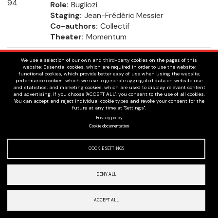
94
Role
Bugliozi
Staging
Jean-Frédéric Messier
Co-authors
Collectif
Theater
Momentum
1993
DU SANG SUR LE COU DU CHAT
We use a selection of our own and third-party cookies on the pages of this
website: Essential cookies, which are required in order to use the website;
Role
Le policier
functional cookies, which provide better easy of use when using the website;
Staging
Paula de Vasconcelos
performance cookies, which we use to generate aggregated data on website use
and statistics; and marketing cookies, which are used to display relevant content
Author
Reiner Werner Fassbinder
and advertising. If you choose "ACCEPT ALL", you consent to the use of all cookies.
Theater
Teatro Niccolini, Florence, Italie
You can accept and reject individual cookie types and revoke your consent for the
future at any time at "Settings".
Privacy policy
1993
LES COMÉDIES BARBARES
Cookie documentation
Role
Gueule d'argent
Staging
Jean Asselin
COOKIE SETTINGS
Author
Ramon del Valle-Inclan
Theater
Espace Libre
DENY ALL
1993
CALIGULA
Role
Lepidus
Staging
Brigitte Haentjens
ACCEPT ALL
Author
Albert Camus