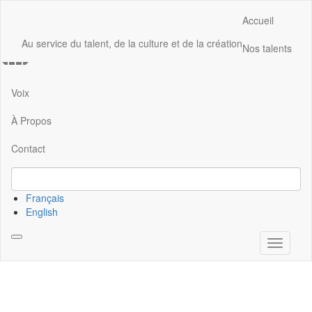
Aller
Accueil
au
Main
contenu
Au service du talent, de la culture et de la création
navigation
Nos talents
principal
Voix
À Propos
Contact
Français
English
Toggle
navigati