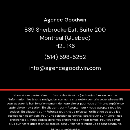
Agence Goodwin
839 Sherbrooke Est, Suite 200
Montreal (Quebec)
H2L 1K6
(514) 598-5252
info@agencegoodwin.com
Nos Talents
Nous et nos partenaires utilisons des témoins (cookies) qui recueillent de
Voix
l’information liée à votre navigation sur notre site web (y compris votre adresse IP)
pour assurer le bon fonctionnement de notre site et pour vous offrir une expérience
À Propos
optimale de navigation. En cliquant sur « Accepter tout » vous acceptez tous les
cookies. En cliquant sur « Refusez tout », vous refusez l’utilisation de tous les
Offres D'emplois
cookies non essentiels. Pour une sélection personnalisée, cliquer sur « Gérer mes
préférences ». Vous pouvez gérer vos préférences en tout temps. Pour en savoir
Politique de confidentialité
plus sur notre utilisation de cookies, consultez notre Politique de confidentialité.
Politique de confidentialité