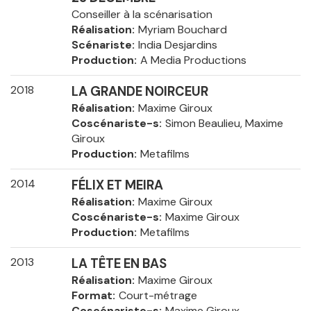
Conseiller à la scénarisation
Réalisation
Myriam Bouchard
Scénariste
India Desjardins
Production
A Media Productions
2018
LA GRANDE NOIRCEUR
Réalisation
Maxime Giroux
Coscénariste-s
Simon Beaulieu, Maxime
Giroux
Production
Metafilms
2014
FÉLIX ET MEIRA
Réalisation
Maxime Giroux
Coscénariste-s
Maxime Giroux
Production
Metafilms
2013
LA TÊTE EN BAS
Réalisation
Maxime Giroux
Format
Court-métrage
Coscénariste-s
Maxime Giroux