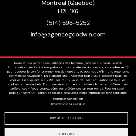
Montreal (Quebec)
H2L 1K6
(514) 598-5252
info@agencegoodwin.com
Nos Talents
Nous et nos partenaires utilisons des témoins (cookies) qui recueillent de
Voix
l’information liée à votre navigation sur notre site web (y compris votre adresse IP)
pour assurer le bon fonctionnement de notre site et pour vous offrir une expérience
À Propos
optimale de navigation. En cliquant sur « Accepter tout » vous acceptez tous les
cookies. En cliquant sur « Refusez tout », vous refusez l’utilisation de tous les
Offres D'emplois
cookies non essentiels. Pour une sélection personnalisée, cliquer sur « Gérer mes
préférences ». Vous pouvez gérer vos préférences en tout temps. Pour en savoir
Politique de confidentialité
plus sur notre utilisation de cookies, consultez notre Politique de confidentialité.
Contact
Politique de confidentialité
Documentation sur les cookies
Facebook
Instagram
PARAMÈTRES DES COOKIES
REFUSER TOUT