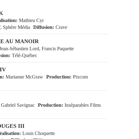
K
éalisation
Mathieu Cyr
t TV, Sphère Média
Diffusion
Crave
 AU MANOIR
on
Jean-Sébastien Lord, Francis Paquette
fusion
Télé-Québec
V
tion
Marianne McGraw
Production
Pixcom
on
Gabriel Savignac
es Films
Diffusion
Télé-Québec