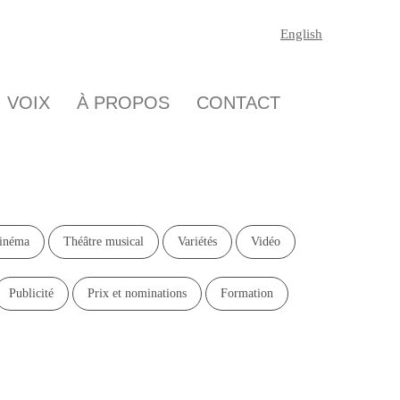
English
NTS
VOIX
À PROPOS
CONTACT
Cinéma
Théâtre musical
Variétés
Post-synchro
Publicité