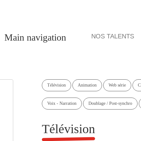
Main navigation
NOS TALE
Télévision
Animation
Web série
Vidéo
Voix - Narration
Doublage / 
Prix et nominations
Formation