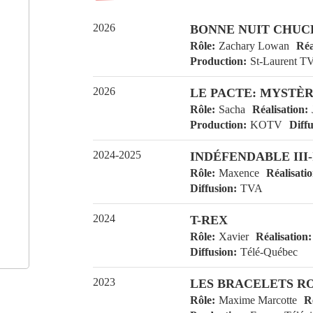
Télévision
2026
BONNE NUIT CHUC
Rôle
Zachary Lowan
R
Production
St-Lauren
2026
LE PACTE: MYSTÈRE
Rôle
Sacha
Réalisati
Production
KOTV
Dif
2024-2025
INDÉFENDABLE III-I
Rôle
Maxence
Réalisa
Diffusion
TVA
2024
T-REX
Rôle
Xavier
Réalisati
Production
Inséparabl