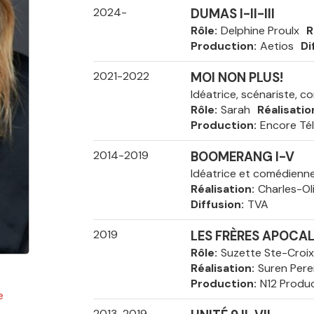
2024-
DUMAS I-II-III
Rôle
Delphine Proulx
R
Production
Aetios
Di
2021-2022
MOI NON PLUS!
Idéatrice, scénariste, 
Rôle
Sarah
Réalisatio
Production
Encore Tél
2014-2019
BOOMERANG I-V
Idéatrice et comédienn
Réalisation
Charles-Ol
Diffusion
TVA
2019
LES FRÈRES APOCA
Rôle
Suzette Ste-Croix
Réalisation
Suren Pere
Production
N12 Produ
e
2013-2019