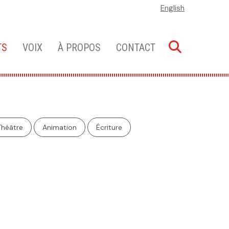
English
TS
VOIX
À PROPOS
CONTACT
Théâtre
Animation
Écriture