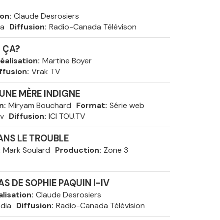
ion
Claude Desrosiers
ca
Diffusion
Radio-Canada Télévison
 ÇA?
éalisation
Martine Boyer
ffusion
Vrak TV
UNE MÈRE INDIGNE
n
Miryam Bouchard
Format
Série web
v
Diffusion
ICI TOU.TV
DANS LE TROUBLE
Mark Soulard
Production
Zone 3
AS DE SOPHIE PAQUIN I-IV
alisation
Claude Desrosiers
dia
Diffusion
Radio-Canada Télévision