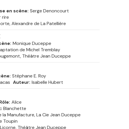
se en scène
Serge Denoncourt
 rire
rte, Alexandre de La Patellière
E
cène
Monique Duceppe
daptation de Michel Tremblay
ougemont, Théâtre Jean Duceppe
cène
Stéphane E. Roy
racas
Auteur
Isabelle Hubert
Rôle
Alice
c Blanchette
e la Manufacture, La Cie Jean Duceppe
e Toupin
 Licorne, Théâtre Jean Duceppe