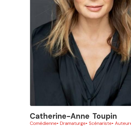
Catherine-Anne
Toupin
Comédienne
Dramaturge
Scénariste
Auteur