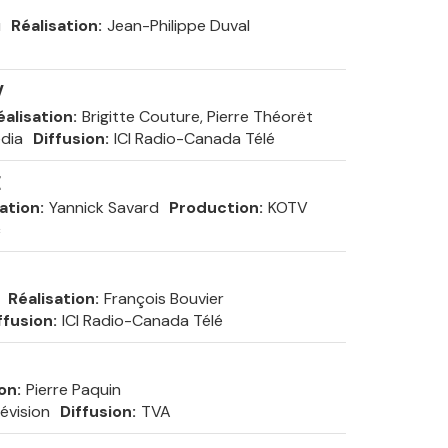
u
Réalisation
Jean-Philippe Duval
V
éalisation
Brigitte Couture, Pierre Théorët
dia
Diffusion
ICI Radio-Canada Télé
E
sation
Yannick Savard
Production
KOTV
c
Réalisation
François Bouvier
ffusion
ICI Radio-Canada Télé
ion
Pierre Paquin
évision
Diffusion
TVA