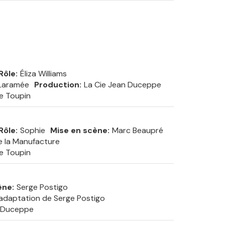
Rôle
Éliza Williams
 Laramée
Production
La Cie Jean Duceppe
e Toupin
Rôle
Sophie
Mise en scène
Marc Beaupré
e la Manufacture
e Toupin
ène
Serge Postigo
adaptation de Serge Postigo
 Duceppe