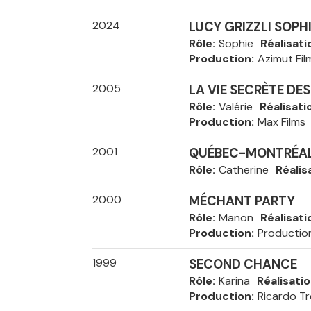
2024
LUCY GRIZZLI SOPH
Rôle
Sophie
Réalisati
Production
Azimut Fil
2005
LA VIE SECRÈTE DE
Rôle
Valérie
Réalisati
Production
Max Films
2001
QUÉBEC-MONTRÉA
Rôle
Catherine
Réalis
2000
MÉCHANT PARTY
Rôle
Manon
Réalisati
Production
Productio
1999
SECOND CHANCE
Rôle
Karina
Réalisati
Production
Ricardo Tr