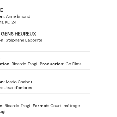
IE
on
Anne Émond
ms, KO 24
S GENS HEUREUX
on
Stéphane Lapointe
L
ation
Ricardo Trogi
Production
Go Films
on
Mario Chabot
ns Jeux d'ombres
on
Ricardo Trogi
Format
Court-métrage
ogi