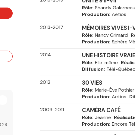
UNITÉ 9 II-VII
Rôle
Shandy Galarnea
Production
Aetios
2013-2017
MÉMOIRES VIVES I-
Rôle
Nancy Grimard
R
Production
Sphère Mé
2014
UNE HISTOIRE VRAI
Rôle
Elle-même
Réali
Diffusion
Télé-Québe
2012
30 VIES
Rôle
Marie-Ève Pothier
Production
Aetios
Di
2009-2011
CAMÉRA CAFÉ
Rôle
Jeanne
Réalisat
Production
Encore Tél
:29