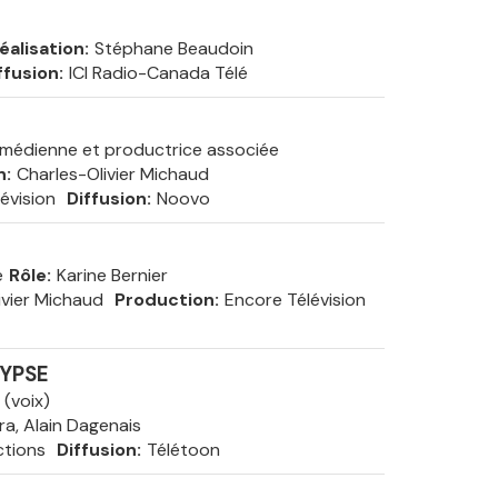
éalisation
Stéphane Beaudoin
ffusion
ICI Radio-Canada Télé
comédienne et productrice associée
n
Charles-Olivier Michaud
évision
Diffusion
Noovo
e
Rôle
Karine Bernier
ivier Michaud
Production
Encore Télévision
LYPSE
 (voix)
ra, Alain Dagenais
ctions
Diffusion
Télétoon